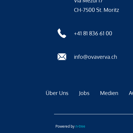
Via Mezdi 17
CH-7500 St. Moritz
+41 81 836 61 00
info@ovaverva.ch
Über Uns
Jobs
Medien
A
Powered by
n-tree