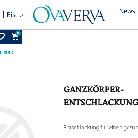
News
c
Bistro
0
ackung
GANZKÖRPER-
ENTSCHLACKUNG
Entschlackung für einen gesu