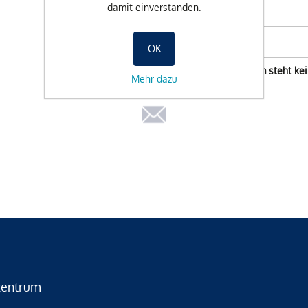
damit einverstanden.
Wunschdatum
OK
Für das ausgewählte Datum steht ke
Mehr dazu
zentrum