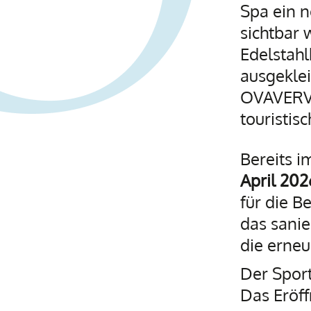
Spa ein n
sichtbar 
Edelstahl
ausgeklei
OVAVERVA
touristisc
Bereits i
April 202
für die B
das sanie
die erneu
Der Sport
Das Eröf