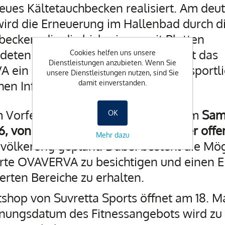
eues Kältetauchbecken realisiert. Am deut
wird die Erneuerung im Hallenbad durch d
becken, die die bisherigen, mit Platten
deten Becken ersetzen. Damit bleibt das
Cookies helfen uns unsere
Dienstleistungen anzubieten. Wenn Sie
 ein bedeutender Bestandteil der sportl
unsere Dienstleistungen nutzen, sind Sie
hen Infrastruktur von St. Moritz.
damit einverstanden.
m Vorfeld der Wiedereröffnung ist am
Sam
OK
6, von 13.00 bis 17.00 Uhr ein Tag der off
Mehr dazu
evölkerung geplant. Dabei besteht die Mög
rte OVAVERVA zu besichtigen und einen Ei
erten Bereiche zu erhalten.
shop von Suvretta Sports öffnet am 18. M
fnungsdatum des Fitnessangebots wird zu