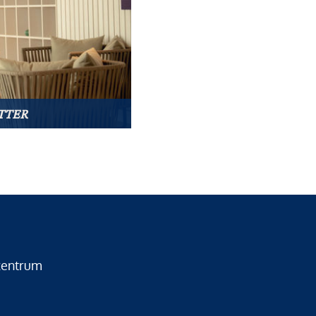
TTER
zentrum