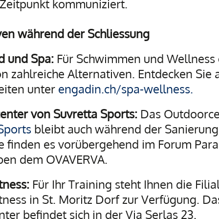
Zeitpunkt kommuniziert.
ven während der Schliessung
d und Spa:
Für Schwimmen und Wellness g
n zahlreiche Alternativen. Entdecken Sie a
eiten unter
engadin.ch/spa-wellness.
nter von Suvretta Sports:
Das Outdoorce
Sports
bleibt auch während der Sanierungs
ie finden es vorübergehend im Forum Para
eben dem OVAVERVA.
tness:
Für Ihr Training steht Ihnen die Filia
tness in St. Moritz Dorf zur Verfügung. Da
nter befindet sich in der Via Serlas 23.