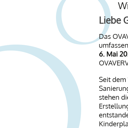
Wi
Liebe 
Das OVAV
umfassen
6. Mai 2
OVAVERVA
Seit dem 
Sanierun
stehen d
Erstellun
entstand
Kinderpl