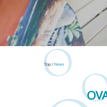
Top
/
News
OVA