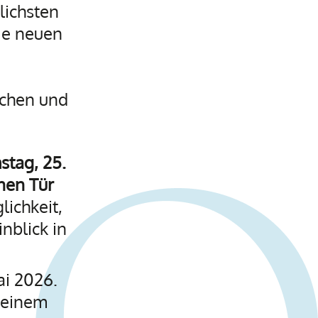
lichsten
ie neuen
ichen und
stag, 25.
enen Tür
lichkeit,
nblick in
ai 2026.
 einem