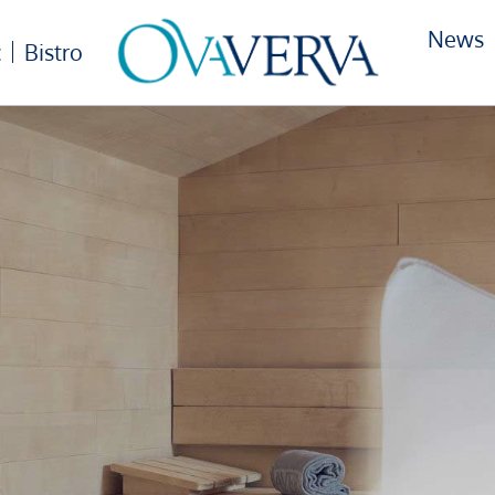
News
c
Bistro