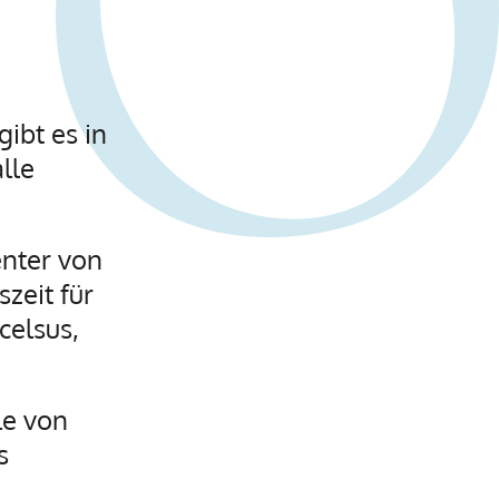
ibt es in
lle
nter von
zeit für
celsus,
le von
s