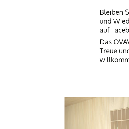
Bleiben S
und Wiede
auf Face
Das OVAV
Treue und
willkomm