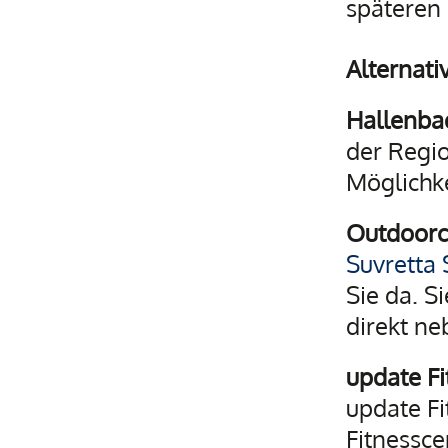
späteren 
Alternati
Hallenba
der Regio
Möglichk
Outdoorce
Suvretta 
Sie da. S
direkt n
update Fi
update Fi
Fitnessce