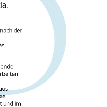
da.
nach der
as
sende
rbeiten
aus
as
t und im