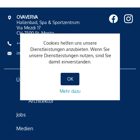
OVAVERVA
Hallenbad, Spa & Sportzentrum
Via Mezdi 17
CH-7500 St. Moritz
Cookies helfen uns unsere
+41 81 836 61 00
Dienstleistungen anzubieten. Wenn Sie
info@ovaverva.ch
unsere Dienstleistungen nutzen, sind Sie
damit einverstanden.
OK
Über Uns
Badetradition
Mehr dazu
Architektur
Jobs
Medien