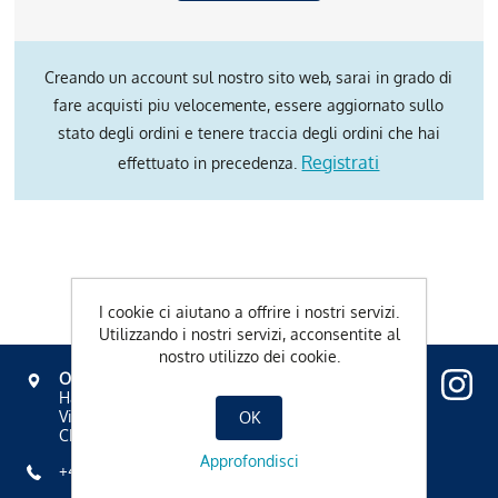
Creando un account sul nostro sito web, sarai in grado di
fare acquisti piu velocemente, essere aggiornato sullo
stato degli ordini e tenere traccia degli ordini che hai
Registrati
effettuato in precedenza.
I cookie ci aiutano a offrire i nostri servizi.
Utilizzando i nostri servizi, acconsentite al
nostro utilizzo dei cookie.
OVAVERVA
Hallenbad, Spa & Sportzentrum
Via Mezdi 17
OK
CH-7500 St. Moritz
Approfondisci
+41 81 836 61 00