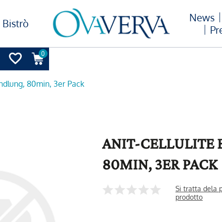
News
Bistrò
Pr
0
andlung, 80min, 3er Pack
ANIT-CELLULITE
80MIN, 3ER PACK
Si tratta dela
prodotto